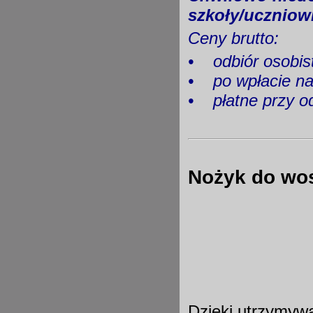
szkoły/uczniow
Ceny brutto:
•
odbiór os
•
po wpłacie 
•
płatne przy
Nożyk do wo
Dzięki utrzymywa