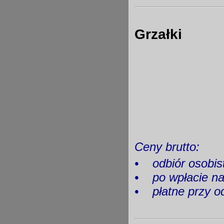
Grzałki
Ceny brutto:
•
odbiór os
•
po wpłacie 
•
płatne przy