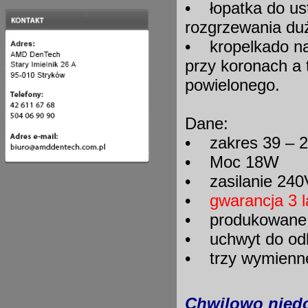
• łopatka do us
rozgrzewania du
• kropelkado na
przy koronach a 
powielonego.
Dane:
• zakres 39 – 
• Moc 18W
• zasilanie 240
•
gwarancja 3 l
• produkowane o
• uchwyt do odk
• trzy wymienn
Chwilowo niedo