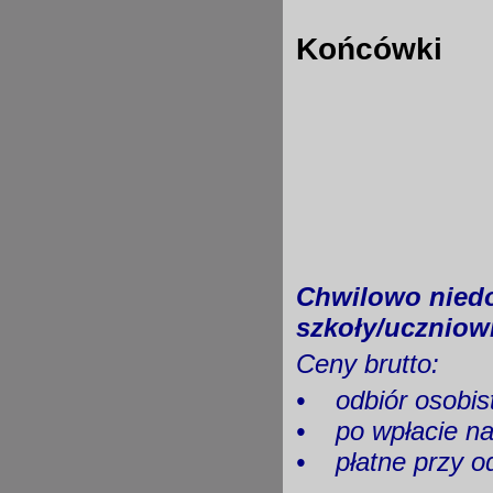
Końcówki
Chwilowo niedo
szkoły/uczniow
Ceny brutto:
•
odbiór os
•
po wpłacie 
•
płatne przy