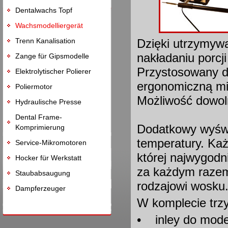
Dentalwachs Topf
Wachsmodelliergerät
Trenn Kanalisation
Dzięki utrzymywa
nakładaniu porcj
Zange für Gipsmodelle
Przystosowany do
Elektrolytischer Polierer
ergonomiczną mi
Poliermotor
Możliwość dowol
Hydraulische Presse
Dental Frame-
Dodatkowy wyświ
Komprimierung
temperatury. Ka
Service-Mikromotoren
której najwygodn
Hocker für Werkstatt
za każdym razem
Staubabsaugung
rodzajowi wosku.
Dampferzeuger
W komplecie trz
• inley do mode