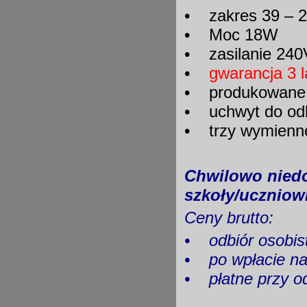
• zakres 39 – 
• Moc 18W
• zasilanie 240
•
gwarancja 3 l
• produkowane o
• uchwyt do odk
• trzy wymienn
Chwilowo niedo
szkoły/uczniow
Ceny brutto:
•
odbiór os
•
po wpłacie 
•
płatne przy