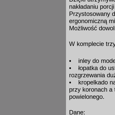
nakładaniu porcj
Przystosowany do
ergonomiczną mi
Możliwość dowol
W komplecie trz
• inley do mode
• łopatka do us
rozgrzewania du
• kropelkado na
przy koronach a 
powielonego.
Dane: