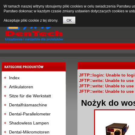
W ramach naszej witryny stosujemy pliki cookies w celu swiadczenia Panstwu 
Panstwo dokonac w kazdym czasie zmiany ustawien dotyczacych cookies w usta
Akceptuje pliki cookie z tej strony.
OK
JFTP::login: Unable to log
Index
JFTP::write: Unable to us
JFTP::write: Unable to us
Artikulatoren
JFTP::write: Unable to us
Sitze für die Werkstatt
Nożyk do wo
Dentalfräsmaschine
Dental-Parallelometer
Shadowless Lampen
Dental-Mikromotoren