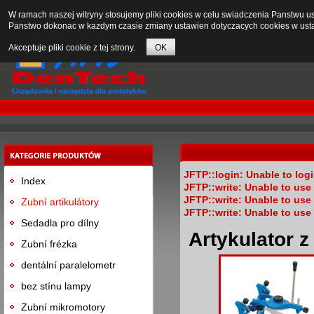
W ramach naszej witryny stosujemy pliki cookies w celu swiadczenia Panstwu 
Panstwo dokonac w kazdym czasie zmiany ustawien dotyczacych cookies w usta
Akceptuje pliki cookie z tej strony.
OK
JFTP::login: Unable to log
Index
JFTP::write: Unable to us
JFTP::write: Unable to us
Zubní artikulátory
JFTP::write: Unable to us
Sedadla pro dílny
Artykulator 
Zubní frézka
dentální paralelometr
bez stínu lampy
Zubní mikromotory