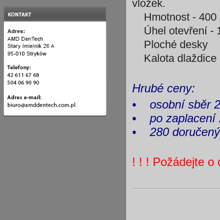
vložek.
Hmotnost - 400 
Úhel otevření - 
Ploché desky
Kalota dlaždice 
Hrubé ceny:
•
osobní sběr 
•
po zaplacení
•
280 doručen
! ! ! Požádejte o 