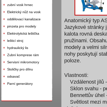
zubní vosk hrnec
Elektrický nůž na vosk
oddělovací kanalizace
Anatomický typ ASA
Jazykové stránky 
pinzeta pro modely
kalota rovná desk
Elektrolytická leštička
pružinami. Obsahu
lešticí stroj
modely a velmi si
hydraulický lis
nohy poskytují sta
Zubní komprese rám
poloze.
Servisní mikromotory
Stoličky pro dílnu
Vlastnosti:
odsavač
Vzdálenost jílů 
Parní generátory
Sklon svahu - pe
Bennettův úhel - 
Světlost mezi mo