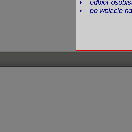
•
odbiór os
•
po wpłacie 