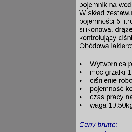
pojemnik na wod
W skład zestawu 
pojemności 5 li
silikonowa, drą
kontrolujący ciśn
Obódowa lakier
• Wytwornica pa
• moc grzałki 
• ciśnienie robo
• pojemność kotł
• czas pracy na 
• waga 10,50k
Ceny brutto: