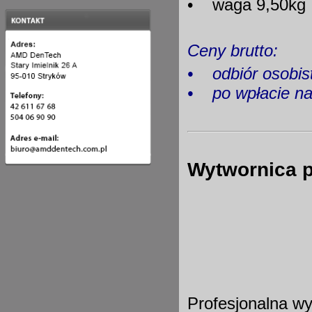
• waga 9,50kg
Ceny brutto:
•
odbiór os
•
po wpłacie 
Wytwornica 
Profesjonalna wy