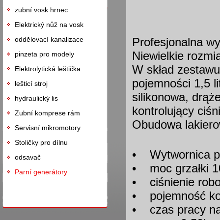
zubní vosk hrnec
Elektrický nůž na vosk
oddělovací kanalizace
Profesjonalna wy
Niewielkie rozmi
pinzeta pro modely
W skład zestawu 
Elektrolytická leštička
pojemności 1,5 l
lešticí stroj
silikonowa, drą
hydraulický lis
kontrolujący ciśn
Zubní komprese rám
Obudowa lakier
Servisní mikromotory
Stoličky pro dílnu
• Wytwornica pa
odsavač
• moc grzałki 
Parní generátory
• ciśnienie robo
• pojemność kotł
• czas pracy na